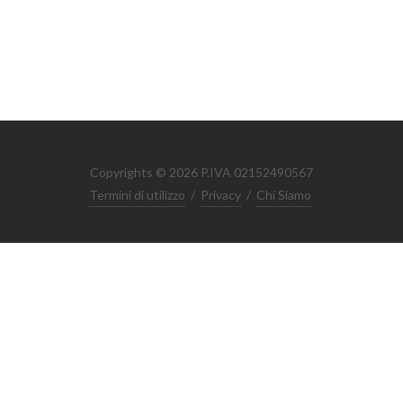
Copyrights © 2026 P.IVA 02152490567
Termini di utilizzo
/
Privacy
/
Chi Siamo