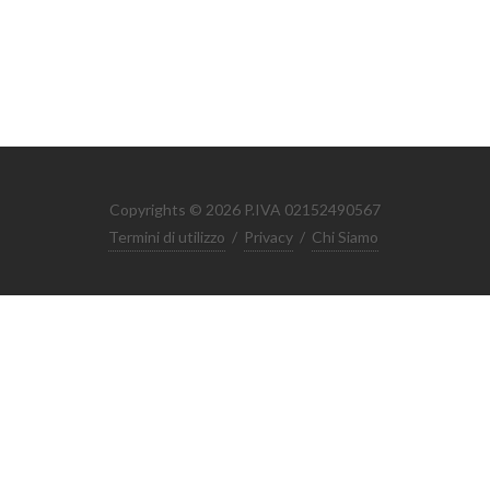
Copyrights © 2026 P.IVA 02152490567
Termini di utilizzo
/
Privacy
/
Chi Siamo