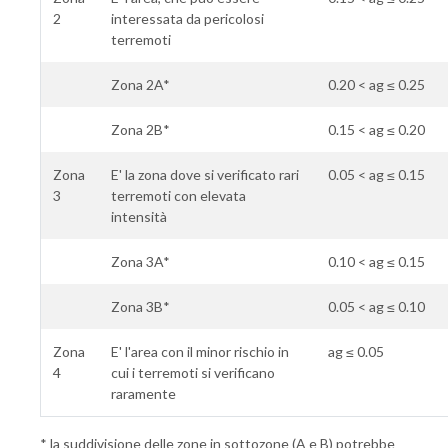
2
interessata da pericolosi
terremoti
Zona 2A*
0.20 < ag ≤ 0.25
Zona 2B*
0.15 < ag ≤ 0.20
Zona
E' la zona dove si verificato rari
0.05 < ag ≤ 0.15
3
terremoti con elevata
intensità
Zona 3A*
0.10 < ag ≤ 0.15
Zona 3B*
0.05 < ag ≤ 0.10
Zona
E' l'area con il minor rischio in
ag ≤ 0.05
4
cui i terremoti si verificano
raramente
* la suddivisione delle zone in sottozone (A e B) potrebbe