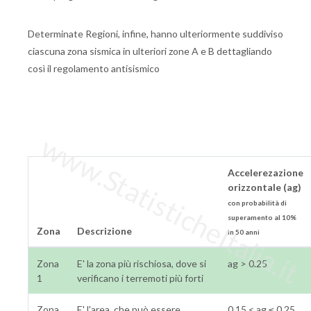
Determinate Regioni, infine, hanno ulteriormente suddiviso
ciascuna zona sismica in ulteriori zone A e B dettagliando
così il regolamento antisismico
www.StatisticheItalia.it
Accelerezazione
orizzontale (ag)
con probabilità di
superamento al 10%
Zona
Descrizione
in 50 anni
Zona
E' la zona più rischiosa, dove si
ag > 0.25
1
verificano i terremoti più forti
Zona
E' l'area, che può essere
0.15 < ag ≤ 0.25