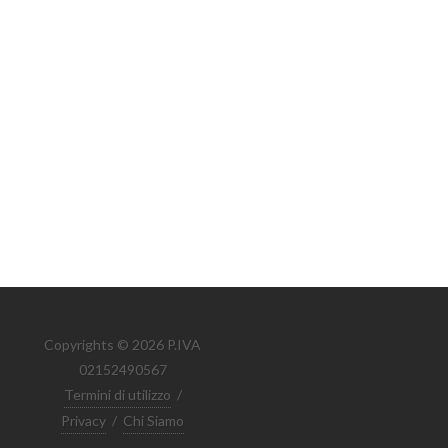
Copyrights © 2026 P.IVA
02152490567
Termini di utilizzo
/
Privacy
/
Chi Siamo