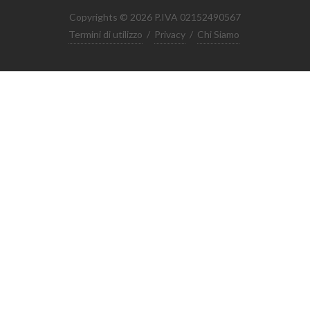
Copyrights © 2026 P.IVA 02152490567
Termini di utilizzo
/
Privacy
/
Chi Siamo