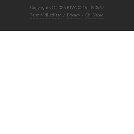
Copyrights © 2026 P.IVA 02152490567
Termini di utilizzo
/
Privacy
/
Chi Siamo