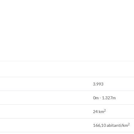
3.993
0m - 1.327m
2
24 km
2
166,10 abitanti/km