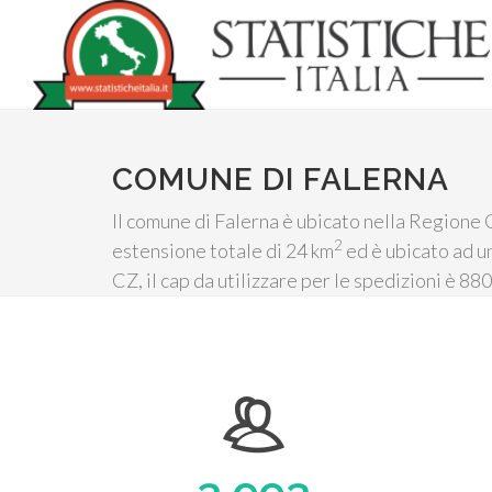
COMUNE DI FALERNA
Il comune di Falerna è ubicato nella Regione C
2
estensione totale di 24 km
ed è ubicato ad un
CZ, il cap da utilizzare per le spedizioni è 8