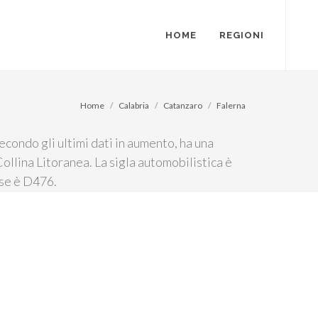
HOME
REGIONI
Home
Calabria
Catanzaro
Falerna
econdo gli ultimi dati in aumento, ha una
ollina Litoranea. La sigla automobilistica è
sse è D476.