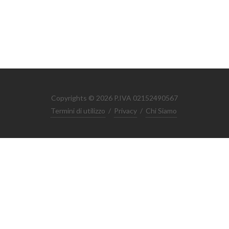
Copyrights © 2026 P.IVA 02152490567
Termini di utilizzo
/
Privacy
/
Chi Siamo