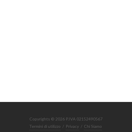
Copyrights © 2026 P.IVA 02152490567
Termini di utilizzo
/
Privacy
/
Chi Siamo