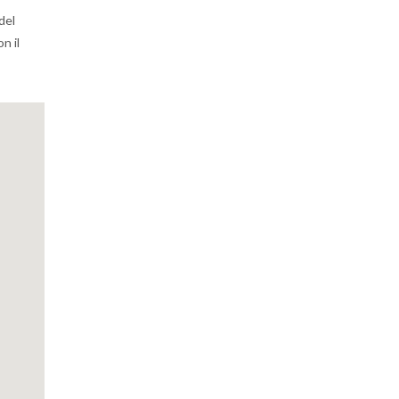
del
n il