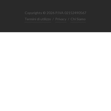
Copyrights © 2026 P.IVA 02152490567
Termini di utilizzo
/
Privacy
/
Chi Siamo