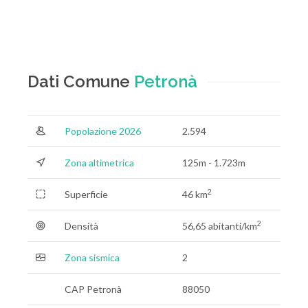
Dati Comune
Petronà
Popolazione 2026
2.594
Zona altimetrica
125m - 1.723m
2
Superficie
46 km
2
Densità
56,65 abitanti/km
Zona sismica
2
CAP Petronà
88050