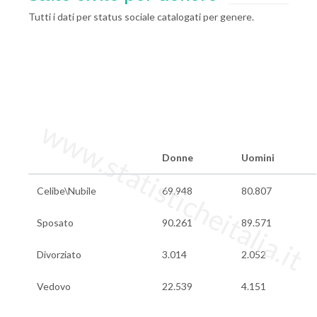
Tutti i dati per status sociale catalogati per genere.
www.statisticheitalia.it
Donne
Uomini
Celibe\Nubile
69.948
80.807
Sposato
90.261
89.571
Divorziato
3.014
2.052
Vedovo
22.539
4.151