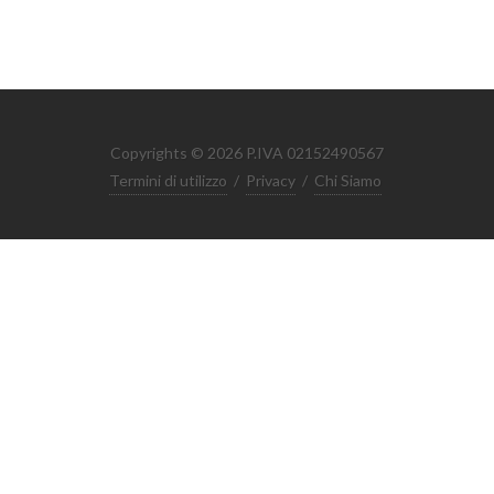
Copyrights © 2026 P.IVA 02152490567
Termini di utilizzo
/
Privacy
/
Chi Siamo