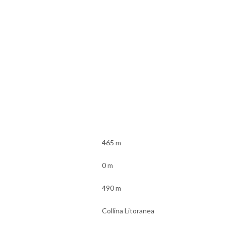
465 m
0 m
490 m
Collina Litoranea