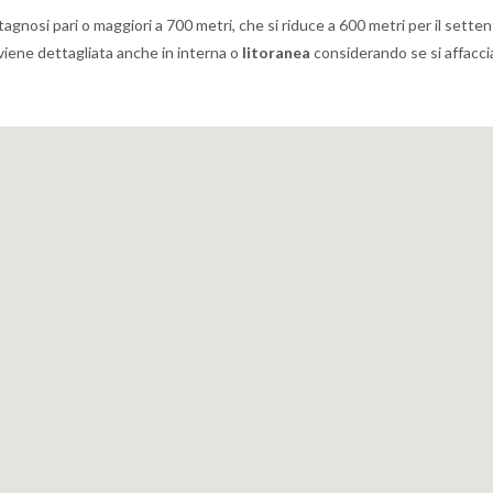
tagnosi pari o maggiori a 700 metri, che si riduce a 600 metri per il setten
a viene dettagliata anche in interna o
litoranea
considerando se si affacci