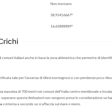
Non montano
38,95416667°
16,63888889°
Crichi
li comuni italiani anche in base la zona altimetrica che permette di identifi
tificata tale per l'assenza di rilievi montagnosi e con pendenze poco rilev
za massima di 700 metri nei comuni dell'Italia centro meridionale e insula
e che superano queste limitazioni non vengono prese in considerazione se h
ea
o interna a secondo se si affaccia sul mare o meno.