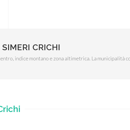
SIMERI CRICHI
l centro, indice montano e zona altimetrica. La municipalità
Crichi