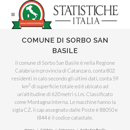
COMUNE DI SORBO SAN
BASILE
Il comune di Sorbo San Basile è nella Regione
Calabria in provincia di Catanzaro, conta 802
residenti in calo secondo gli ultimi dati, conta 59
2
km
di superficie totale ed è ubicato ad
un'altitudine di 620 metri s.l.m. Classificato
come Montagna Interna. Le macchine hanno la
sigla CZ, il cap assegnato dalle Poste è 88050 e
I844 è il codice catastale.
Home
Calabria
Catanzaro
Sorbo San Basile