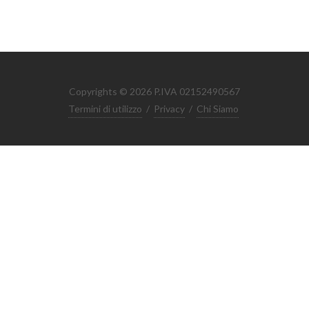
Copyrights © 2026 P.IVA 02152490567
Termini di utilizzo
/
Privacy
/
Chi Siamo