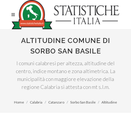
ALTITUDINE COMUNE DI
SORBO SAN BASILE
I comuni calabresi per altezza, altitudine del
centro, indice montano e zona altimetrica. La
municipalità con maggiore elevazione della
regione Calabria si attesta con mt s.l.m.
Home
Calabria
Catanzaro
Sorbo San Basile
Altitudine