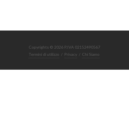
Copyrights © 2026 P.IVA 02152490567
Termini di utilizzo
/
Privacy
/
Chi Siamo