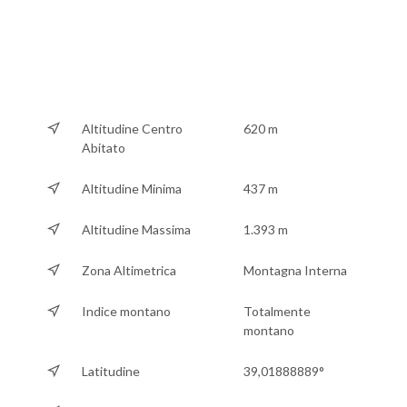
Altitudine Centro
620 m
Abitato
Altitudine Minima
437 m
Altitudine Massima
1.393 m
Zona Altimetrica
Montagna Interna
Indice montano
Totalmente
montano
Latitudine
39,01888889°