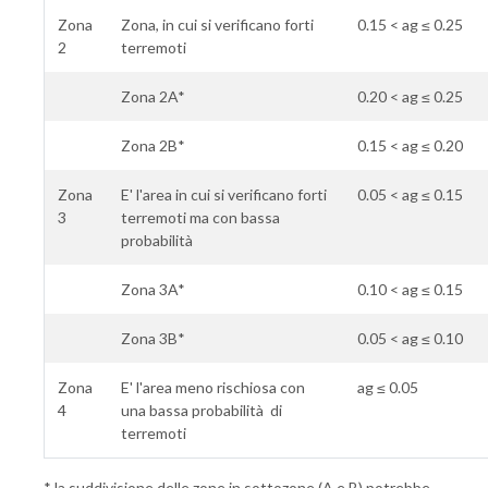
Zona
Zona, in cui si verificano forti
0.15 < ag ≤ 0.25
2
terremoti
Zona 2A*
0.20 < ag ≤ 0.25
Zona 2B*
0.15 < ag ≤ 0.20
Zona
E' l'area in cui si verificano forti
0.05 < ag ≤ 0.15
3
terremoti ma con bassa
probabilità
Zona 3A*
0.10 < ag ≤ 0.15
Zona 3B*
0.05 < ag ≤ 0.10
Zona
E' l'area meno rischiosa con
ag ≤ 0.05
4
una bassa probabilità di
terremoti
* la suddivisione delle zone in sottozone (A e B) potrebbe