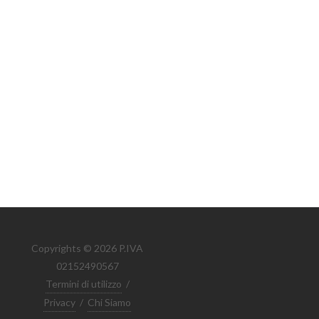
Copyrights © 2026 P.IVA
02152490567
Termini di utilizzo
/
Privacy
/
Chi Siamo