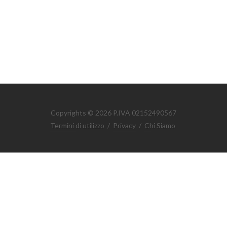
Copyrights © 2026 P.IVA 02152490567
Termini di utilizzo
/
Privacy
/
Chi Siamo