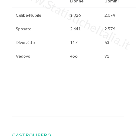
www.StatisticheItalia.it
Donne
Uomini
Celibe\Nubile
1.826
2.074
Sposato
2.641
2.576
Divorziato
117
63
Vedovo
456
91
CASTROLIBERO