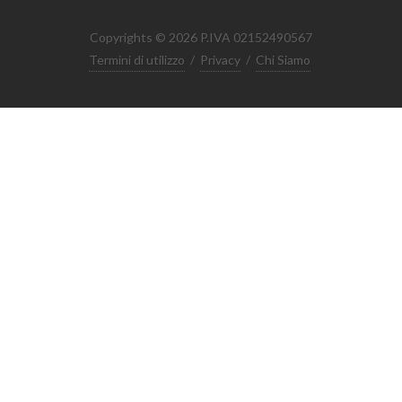
Copyrights © 2026 P.IVA 02152490567
Termini di utilizzo
/
Privacy
/
Chi Siamo