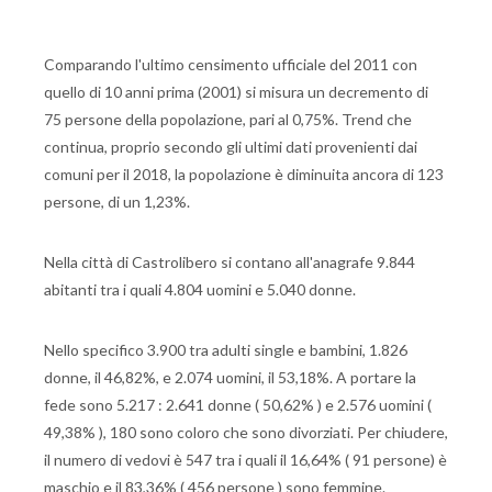
Comparando l'ultimo censimento ufficiale del 2011 con
quello di 10 anni prima (2001) si misura un decremento di
75 persone della popolazione, pari al 0,75%. Trend che
continua, proprio secondo gli ultimi dati provenienti dai
comuni per il 2018, la popolazione è diminuita ancora di 123
persone, di un 1,23%.
Nella città di Castrolibero si contano all'anagrafe 9.844
abitanti tra i quali 4.804 uomini e 5.040 donne.
Nello specifico 3.900 tra adulti single e bambini, 1.826
donne, il 46,82%, e 2.074 uomini, il 53,18%. A portare la
fede sono 5.217 : 2.641 donne ( 50,62% ) e 2.576 uomini (
49,38% ), 180 sono coloro che sono divorziati. Per chiudere,
il numero di vedovi è 547 tra i quali il 16,64% ( 91 persone) è
maschio e il 83,36% ( 456 persone ) sono femmine.