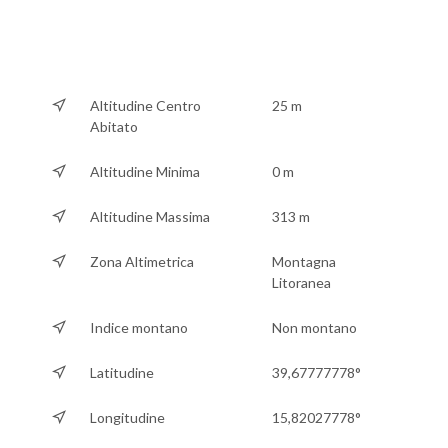
Altitudine Centro
25 m
Abitato
Altitudine Minima
0 m
Altitudine Massima
313 m
Zona Altimetrica
Montagna
Litoranea
Indice montano
Non montano
Latitudine
39,67777778°
Longitudine
15,82027778°