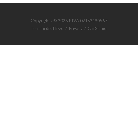
Copyrights © 2026 P.IVA 02152490567
Termini di utilizzo
/
Privacy
/
Chi Siamo