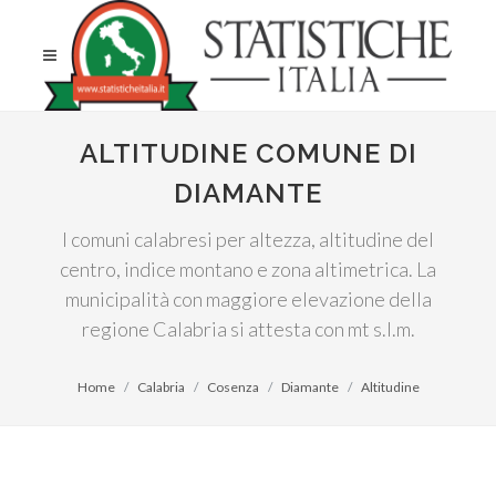
ALTITUDINE COMUNE DI
DIAMANTE
I comuni calabresi per altezza, altitudine del
centro, indice montano e zona altimetrica. La
municipalità con maggiore elevazione della
regione Calabria si attesta con mt s.l.m.
Home
Calabria
Cosenza
Diamante
Altitudine