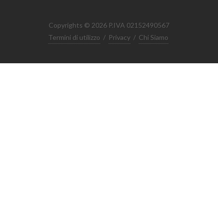
Copyrights © 2026 P.IVA 02152490567
Termini di utilizzo
/
Privacy
/
Chi Siamo