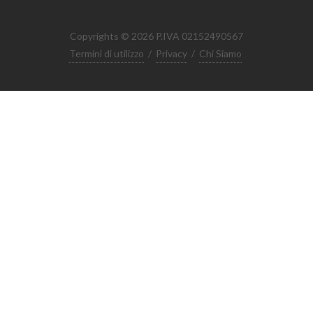
Copyrights © 2026 P.IVA 02152490567
Termini di utilizzo
/
Privacy
/
Chi Siamo