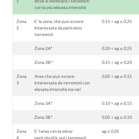
1
dove si verificano i terremoti
con la più elevata intensità
Zona
E' la zona, che può essere
0.15 < ag ≤ 0.25
2
interessata da pericolosi
terremoti
Zona 2A*
0.20 < ag ≤ 0.25
Zona 2B*
0.15 < ag ≤ 0.20
Zona
Area che può essere
0.05 < ag ≤ 0.15
3
interessata da terremoti con
elevata intensità ma rari
Zona 3A*
0.10 < ag ≤ 0.15
Zona 3B*
0.05 < ag ≤ 0.10
Zona
E' l'area con la minor
ag ≤ 0.05
4
pericolosità, qui i terremoti