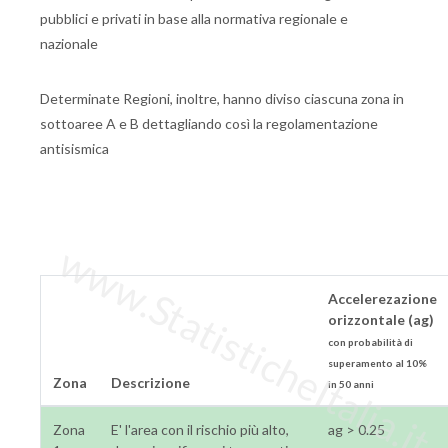
pubblici e privati in base alla normativa regionale e
nazionale
Determinate Regioni, inoltre, hanno diviso ciascuna zona in
sottoaree A e B dettagliando così la regolamentazione
antisismica
www.StatisticheItalia.it
Accelerezazione
orizzontale (ag)
con probabilità di
superamento al 10%
Zona
Descrizione
in 50 anni
Zona
E' l'area con il rischio più alto,
ag > 0.25