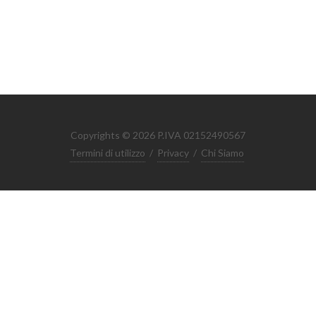
Copyrights © 2026 P.IVA 02152490567
Termini di utilizzo
/
Privacy
/
Chi Siamo