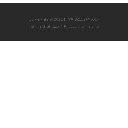
Copyrights © 2026 P.IVA 02152490567
Termini di utilizzo
/
Privacy
/
Chi Siamo