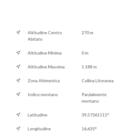
Altitudine Centro
270 m
Abitato
Altitudine Minima
0 m
Altitudine Massima
1.188 m
Zona Altimetrica
Collina Litoranea
Indice montano
Parzialmente
montano
Latitudine
39,57361111°
Longitudine
16,635°