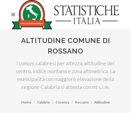
ALTITUDINE COMUNE DI
ROSSANO
I comuni calabresi per altezza, altitudine del
centro, indice montano e zona altimetrica. La
municipalità con maggiore elevazione della
regione Calabria si attesta con mt s.l.m.
Home
Calabria
Cosenza
Rossano
Altitudine