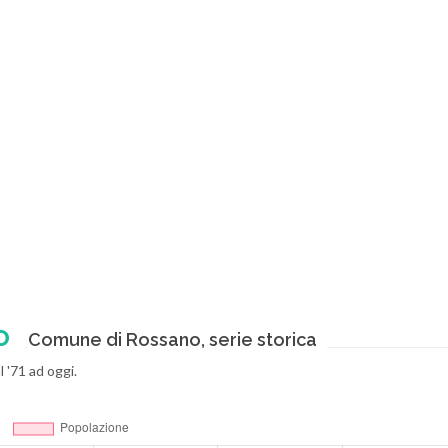
o
Comune di Rossano, serie storica
 '71 ad oggi.