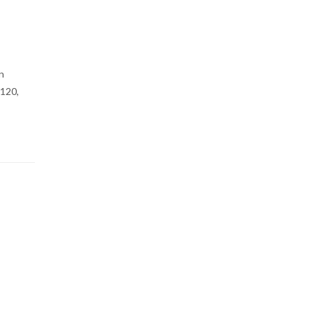
in
.120,