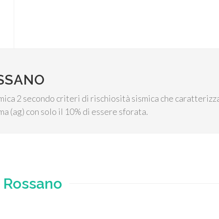
OSSANO
mica 2 secondo criteri di rischiosità sismica che caratterizza
a (ag) con solo il 10% di essere sforata.
e
Rossano