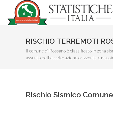
RISCHIO TERREMOTI R
Il comune di Rossano è classificato in zona sis
assunto dell'accelerazione orizzontale massim
Rischio Sismico Comun