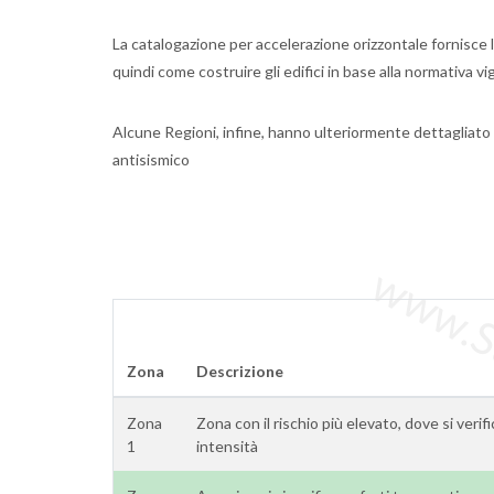
La catalogazione per accelerazione orizzontale fornisce la
quindi come costruire gli edifici in base alla normativa v
Alcune Regioni, infine, hanno ulteriormente dettagliato
antisismico
www.Sta
Zona
Descrizione
Zona
Zona con il rischio più elevato, dove si verif
1
intensità