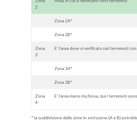
Zona
Area, in cui si verificano forti terremoti
2
Zona 2A*
Zona 2B*
Zona
E' l'area dove si verificato rari terremoti co
3
Zona 3A*
Zona 3B*
Zona
E' l'area meno rischiosa, qui i terremoti sono
4
* la suddivisione delle zone in sottozone (A e B) potrebbe