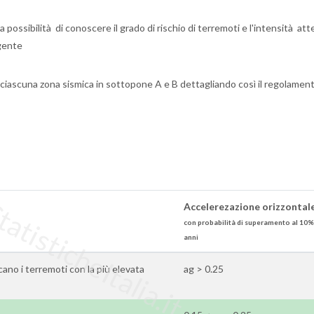
 possibilità di conoscere il grado di rischio di terremoti e l'intensità att
igente
 ciascuna zona sismica in sottopone A e B dettagliando così il regolamen
tisticheItalia.it
Accelerezazione orizzontale
con probabilità di superamento al 10%
anni
icano i terremoti con la più elevata
ag > 0.25