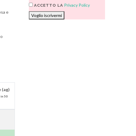
Privacy Policy
ACCETTO LA
esa e
Voglio iscrivermi
to
 (ag)
 in 50