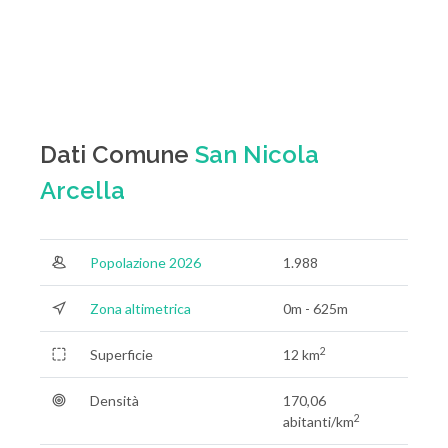
Dati Comune
San Nicola
Arcella
Popolazione 2026
1.988
Zona altimetrica
0m - 625m
2
Superficie
12 km
Densità
170,06
2
abitanti/km