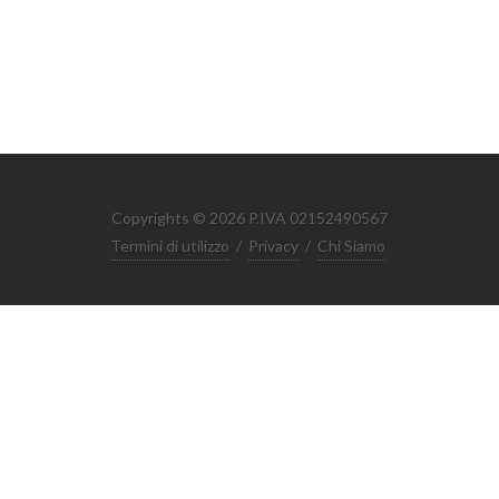
Copyrights © 2026 P.IVA 02152490567
Termini di utilizzo
/
Privacy
/
Chi Siamo