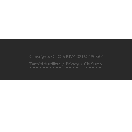
Copyrights © 2026 P.IVA 02152490567
Termini di utilizzo
/
Privacy
/
Chi Siamo