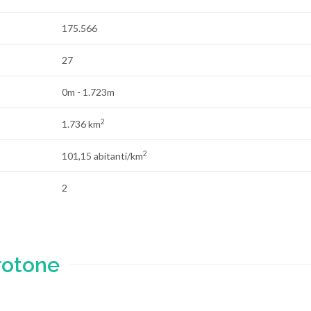
175.566
27
0m - 1.723m
2
1.736 km
2
101,15 abitanti/km
2
rotone