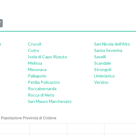
7
o
Crucoli
San Nicola dell'Alto
Cutro
Santa Severina
Isola di Capo Rizzuto
Savelli
Melissa
Scandale
Mesoraca
Strongoli
Pallagorio
Umbriatico
Petilia Policastro
Verzino
Roccabernarda
Rocca di Neto
San Mauro Marchesato