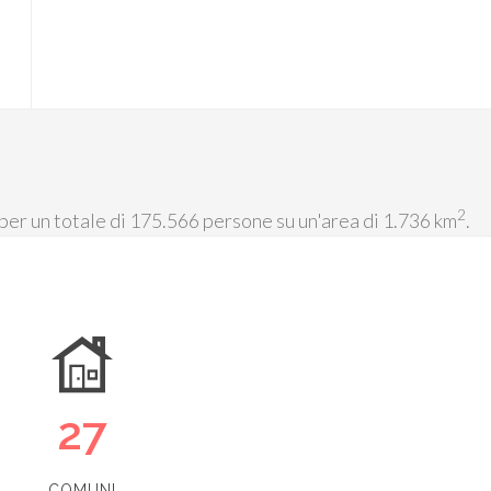
2
 per un totale di 175.566 persone su un'area di 1.736 km
.
27
COMUNI