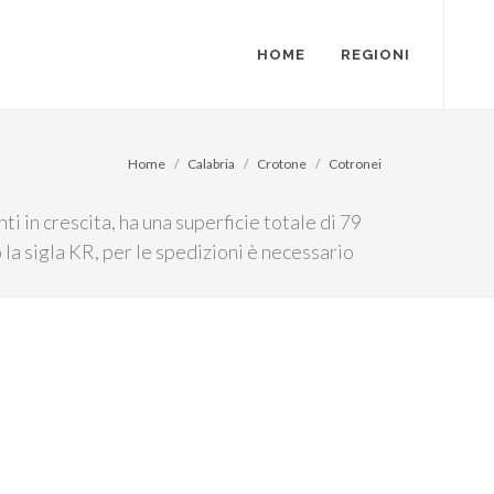
HOME
REGIONI
Home
Calabria
Crotone
Cotronei
i in crescita, ha una superficie totale di 79
la sigla KR, per le spedizioni è necessario