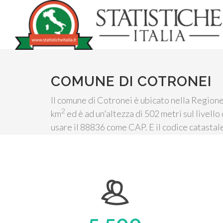
COMUNE DI COTRONEI
Il comune di Cotronei è ubicato nella Regione 
2
km
ed è ad un'altezza di 502 metri sul livell
usare il 88836 come CAP. E il codice catastal