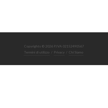
Copyrights © 2026 P.IVA 02152490567
Termini di utilizzo
/
Privacy
/
Chi Siamo