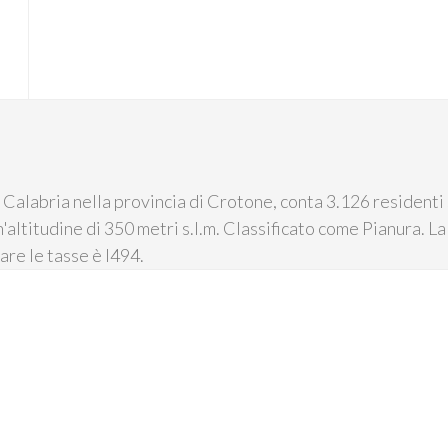
Calabria nella provincia di Crotone, conta 3.126 residenti 
n'altitudine di 350 metri s.l.m. Classificato come Pianura. La
are le tasse è I494.