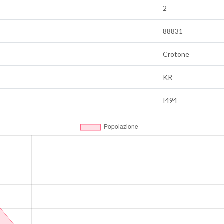
2
88831
Crotone
KR
I494