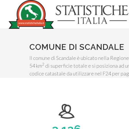
COMUNE DI SCANDALE
Il comune di Scandale è ubicato nella Regione 
2
54 km
di superficie totale e si posiziona ad u
codice catastale da utilizzare nel F24 per pag