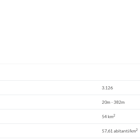
3.126
20m - 382m
2
54 km
2
57,61 abitanti/km