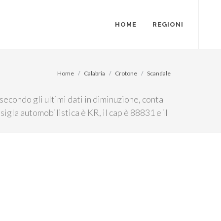
HOME
REGIONI
Home
Calabria
Crotone
Scandale
secondo gli ultimi dati in diminuzione, conta
 sigla automobilistica è KR, il cap è 88831 e il