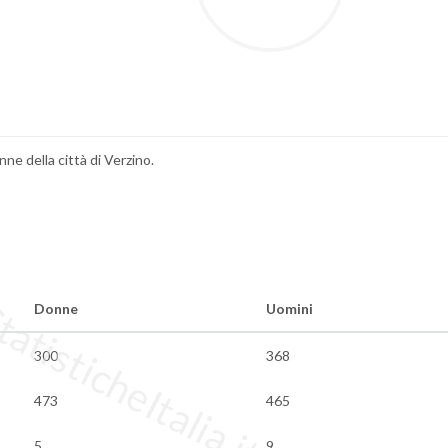
nne della città di Verzino.
tisticheItalia.it
Donne
Uomini
300
368
473
465
5
9