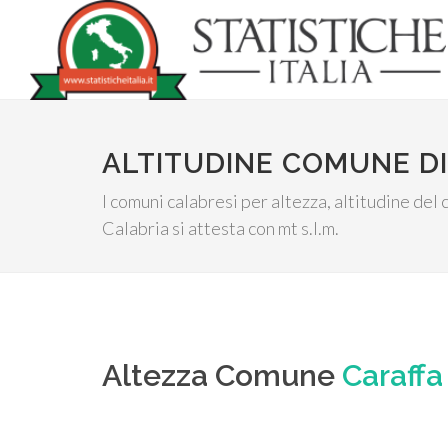
ALTITUDINE COMUNE DI
I comuni calabresi per altezza, altitudine de
Calabria si attesta con mt s.l.m.
Altezza Comune
Caraffa