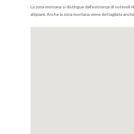
La zona montana si distingue dall'esistenza di notevoli ril
altipiani. Anche la zona montana viene dettagliata anch