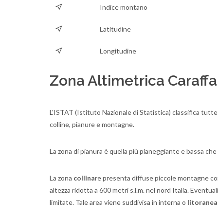
Indice montano
Latitudine
Longitudine
Zona Altimetrica Caraffa
L'ISTAT (Istituto Nazionale di Statistica) classifica tutt
colline, pianure e montagne.
La zona di pianura è quella più pianeggiante e bassa che
La zona
collina
re presenta diffuse piccole montagne con un
altezza ridotta a 600 metri s.l.m. nel nord Italia. Eventua
limitate. Tale area viene suddivisa in interna o
litoranea