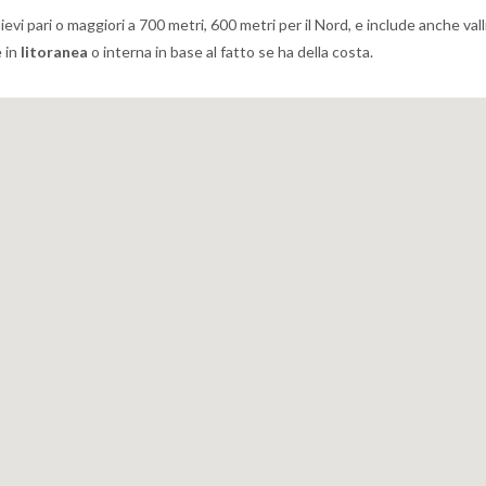
ievi pari o maggiori a 700 metri, 600 metri per il Nord, e include anche vall
e in
litoranea
o interna in base al fatto se ha della costa.