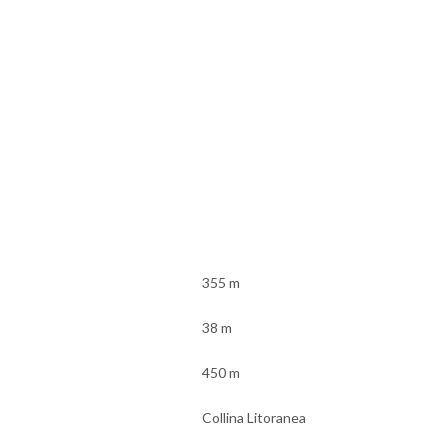
355 m
38 m
450 m
Collina Litoranea