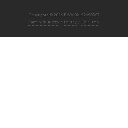
Copyrights © 2026 P.IVA 02152490567
Termini di utilizzo
/
Privacy
/
Chi Siamo