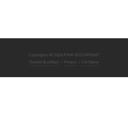
Copyrights © 2026 P.IVA 02152490567
Termini di utilizzo
/
Privacy
/
Chi Siamo