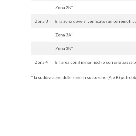
Zona 2B*
Zona 3
E' la zona dove si verificato rari terremoti 
Zona 3A*
Zona 3B*
Zona 4
E' l'area con il minor rischio con una bassa p
* la suddivisione delle zone in sottozone (A e B) potrebbe