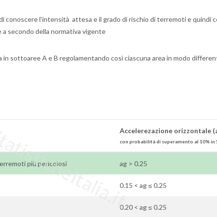
 conoscere l'intensità attesa e il grado di rischio di terremoti e quindi
he a secondo della normativa vigente
na in sottoaree A e B regolamentando così ciascuna area in modo differen
tisticheItalia.it
Accelerezazione orizzontale (
con probabilità di superamento al 10% in 
 terremoti più pericolosi
ag > 0.25
0.15 < ag ≤ 0.25
0.20 < ag ≤ 0.25