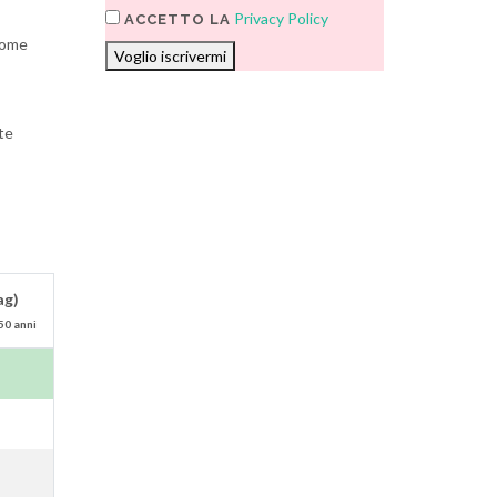
Privacy Policy
ACCETTO LA
 come
Voglio iscrivermi
te
ag)
50 anni