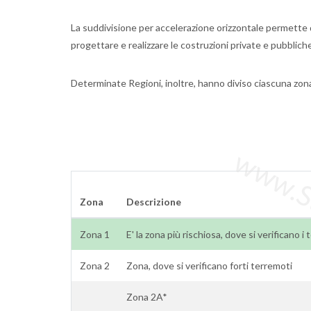
La suddivisione per accelerazione orizzontale permette di
progettare e realizzare le costruzioni private e pubblic
Determinate Regioni, inoltre, hanno diviso ciascuna zo
www.Sta
Zona
Descrizione
Zona 1
E' la zona più rischiosa, dove si verificano i
Zona 2
Zona, dove si verificano forti terremoti
Zona 2A*