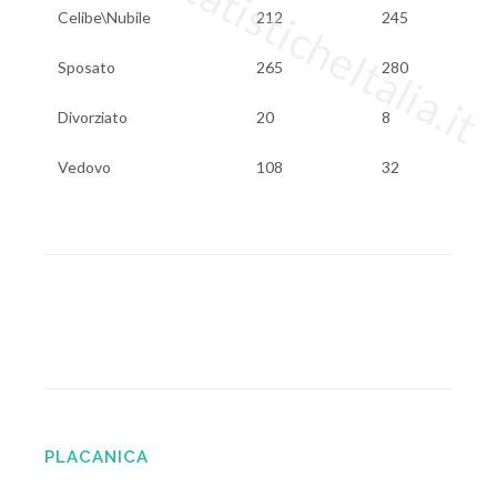
www.StatisticheItalia.it
Celibe\Nubile
212
245
Sposato
265
280
Divorziato
20
8
Vedovo
108
32
PLACANICA