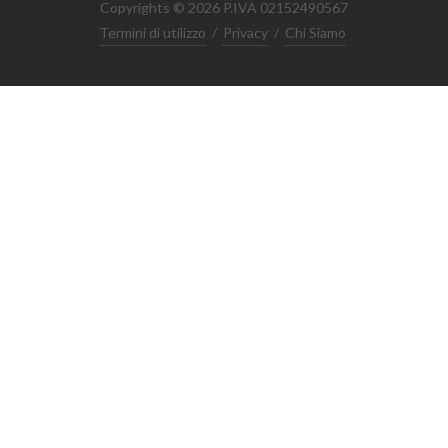
Copyrights © 2026 P.IVA 02152490567
Termini di utilizzo
/
Privacy
/
Chi Siamo