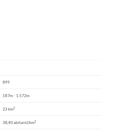
899
187m - 1.572m
2
23 km
2
38,40 abitanti/km