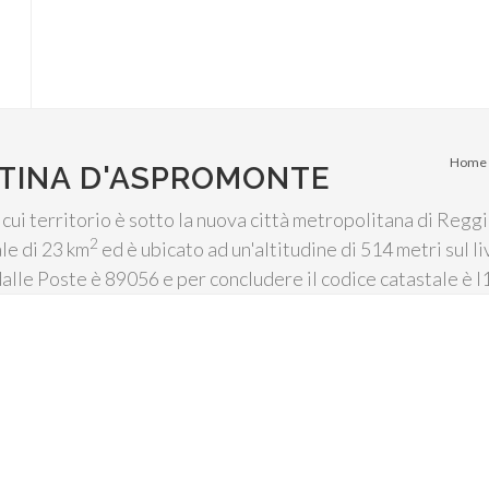
Home
STINA D'ASPROMONTE
 cui territorio è sotto la nuova città metropolitana di Reg
2
ale di 23 km
ed è ubicato ad un'altitudine di 514 metri sul 
dalle Poste è 89056 e per concludere il codice catastale è I