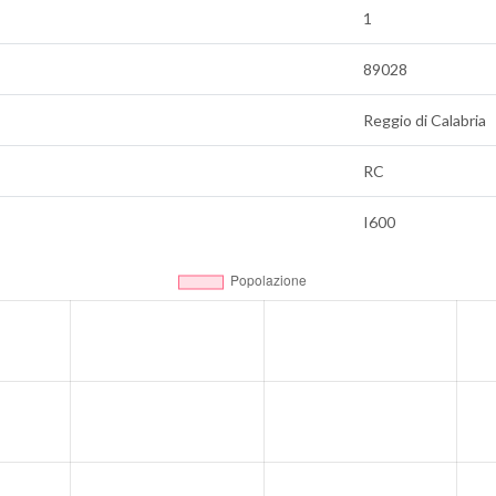
1
89028
Reggio di Calabria
RC
I600