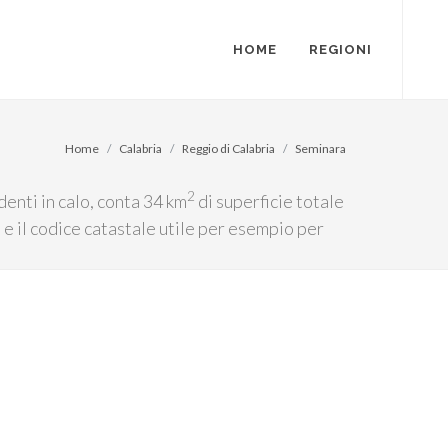
HOME
REGIONI
Home
Calabria
Reggio di Calabria
Seminara
2
enti in calo, conta 34 km
di superficie totale
8 e il codice catastale utile per esempio per