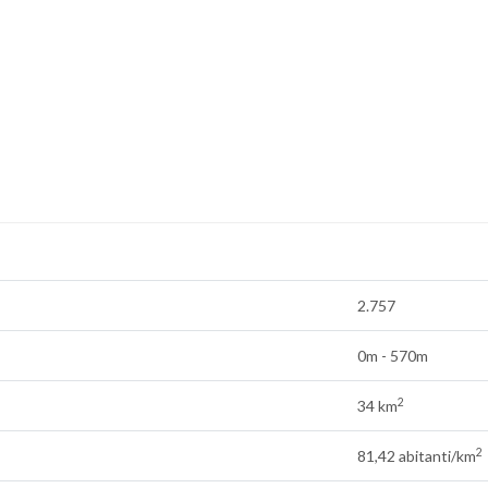
2.757
0m - 570m
2
34 km
2
81,42 abitanti/km