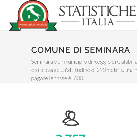
COMUNE DI SEMINARA
Seminara è un municipio di Reggio di Calabria
e si trova ad un'altitudine di 290 metri s.l.m.
pagare le tasse è I600.