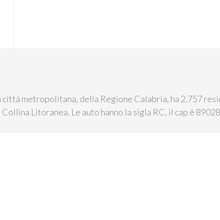
 città metropolitana, della Regione Calabria, ha 2.757 resid
 In Collina Litoranea. Le auto hanno la sigla RC, il cap è 8902