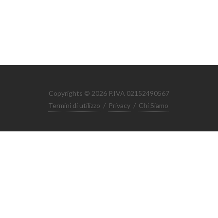
Copyrights © 2026 P.IVA 02152490567
Termini di utilizzo
/
Privacy
/
Chi Siamo