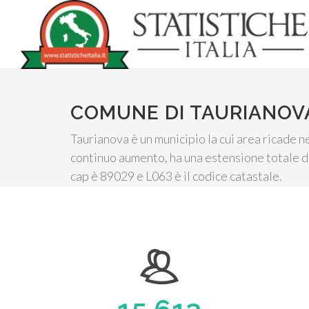
COMUNE DI TAURIANOV
Taurianova è un municipio la cui area ricade n
continuo aumento, ha una estensione totale d
cap è 89029 e L063 è il codice catastale.