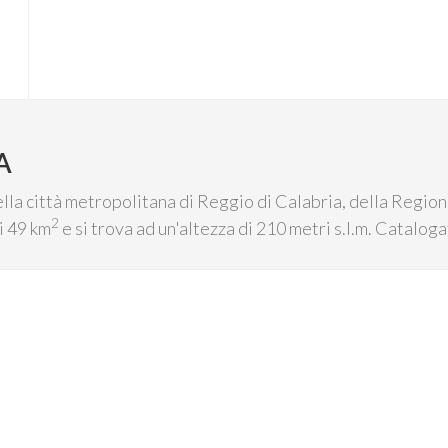
A
ella città metropolitana di Reggio di Calabria, della Region
2
i 49 km
e si trova ad un'altezza di 210 metri s.l.m. Cataloga