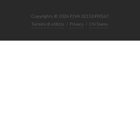
Copyrights © 2026 P.IVA 02152490567
Termini di utilizzo
/
Privacy
/
Chi Siamo