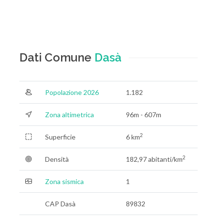
Dati Comune
Dasà
Popolazione 2026
1.182
Zona altimetrica
96m - 607m
2
Superficie
6 km
2
Densità
182,97 abitanti/km
Zona sismica
1
CAP Dasà
89832