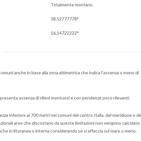
Totalmente montano
38,52777778°
16,14722222°
i comuni anche in base alla zona altimetrica che indica l'assenza o meno di
 presenta assenza di rilievi montuosi e con pendenze poco rilevanti.
za inferiore ai 700 metri nei comuni del centro Italia, del meridione e de
ccezionali aree che discostano da queste limitazioni non vengono calcolate
nche in litoranea o interna considerando se si affaccia sul mare o meno.