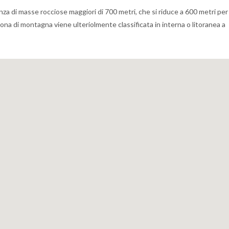
a di masse rocciose maggiori di 700 metri, che si riduce a 600 metri per 
a zona di montagna viene ulteriolmente classificata in interna o litoranea a