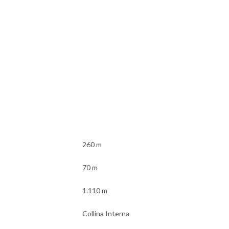
260 m
70 m
1.110 m
Collina Interna