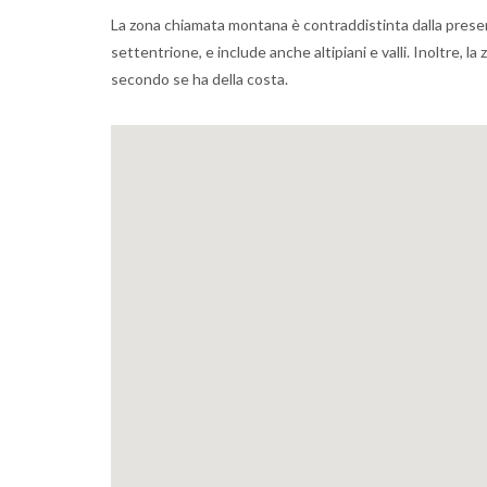
La zona chiamata montana è contraddistinta dalla presenz
settentrione, e include anche altipiani e valli. Inoltre, l
secondo se ha della costa.