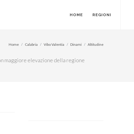
HOME
REGIONI
Home
Calabria
Vibo Valentia
Dinami
Altitudine
 con maggiore elevazione della regione