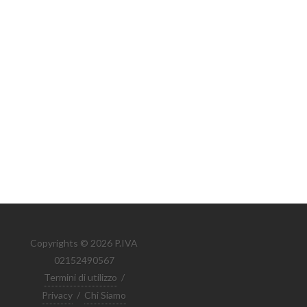
Copyrights © 2026 P.IVA
02152490567
Termini di utilizzo
/
Privacy
/
Chi Siamo