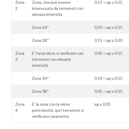
Zona
Zona, che può essere
0.15 < ag ≤ 0.25
2
interessata da terremoti con
elevata intensità
Zona 2A*
0.20 < ag ≤ 0.25
Zona 2B*
0.15 < ag ≤ 0.20
Zona
E' l'area dove si verificato rari
0.05 < ag ≤ 0.15
3
terremoti con elevata
intensità
Zona 3A*
0.10 < ag ≤ 0.15
Zona 3B*
0.05 < ag ≤ 0.10
Zona
E' la zona con la minor
ag ≤ 0.05
4
pericolosità, qui i terremoti si
verificano raramente