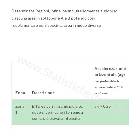
Determinate Regioni, infine, hanno ulteriormente suddiviso
ciascuna area in sottopone A e B potendo così
regolamentare ogni specifica area in modo diverso
www.StatisticheItalia.it
Accelerezazione
orizzontale (ag)
con probabilità di
superamento al 10%
Zona
Descrizione
in 50 anni
Zona
E' l'area con il rischio più alto,
ag > 0.25
1
dove si verificano i terremoti
con la più elevata intensità