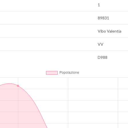
1
89831
Vibo Valentia
VV
D988