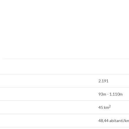
2.191
93m - 1.110m
2
45 km
48,44 abitanti/k