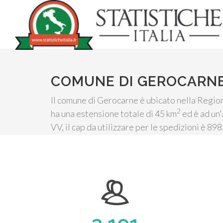
COMUNE DI GEROCARN
Il comune di Gerocarne è ubicato nella Regione
2
ha una estensione totale di 45 km
ed è ad un'
VV, il cap da utilizzare per le spedizioni è 89