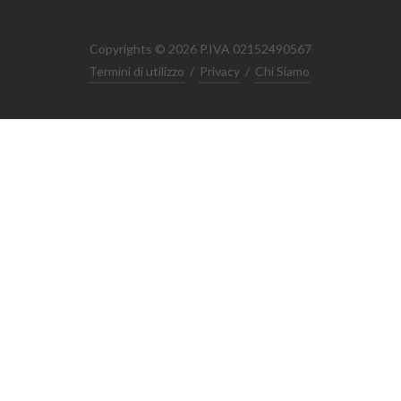
Copyrights © 2026 P.IVA 02152490567
Termini di utilizzo
/
Privacy
/
Chi Siamo