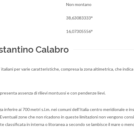
Non montano
38,63083333°
16,07305556°
stantino Calabro
i italiani per varie caratteristiche, compresa la zona altimetrica, che indica
 presenta assenza di rilievi montuosi e con pendenze lievi.
 inferire ai 700 metri s.l.m. nei comuni dell'Italia centro meridionale e ins
ale. Eventuali zone che non ricadono in queste limitazioni non vengono cons
e classificata in interna o litoranea a secondo se lambisce il mare o meno