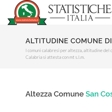
ALTITUDINE COMUNE D
I comuni calabresi per altezza, altitudine de
Calabria si attesta con mt s.l.m.
Altezza Comune
San Cos