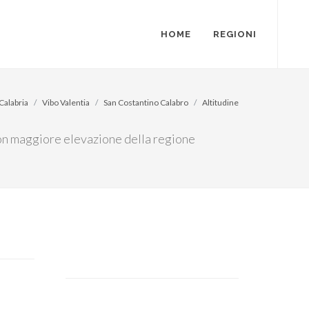
HOME
REGIONI
Calabria
Vibo Valentia
San Costantino Calabro
Altitudine
 con maggiore elevazione della regione