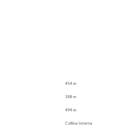
454 m
188 m
494 m
Collina Interna