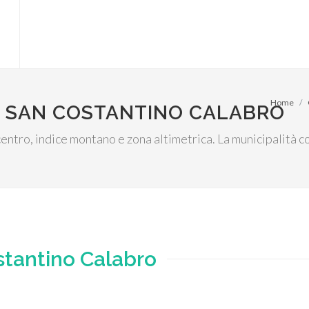
Home
I SAN COSTANTINO CALABRO
l centro, indice montano e zona altimetrica. La municipalità
tantino Calabro