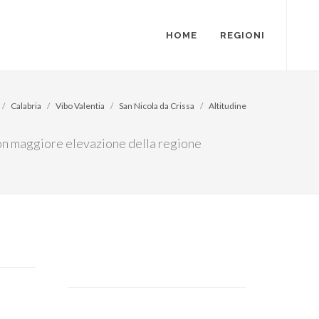
HOME
REGIONI
Calabria
Vibo Valentia
San Nicola da Crissa
Altitudine
 con maggiore elevazione della regione