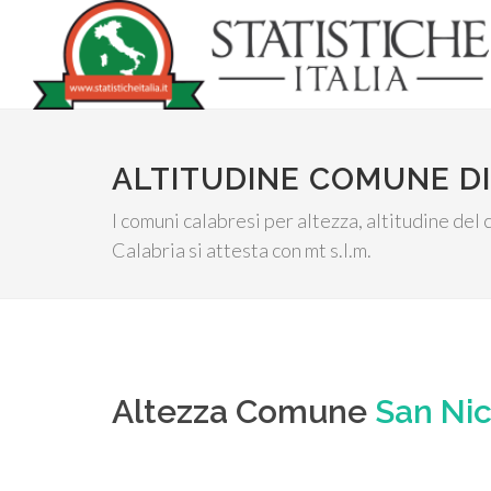
ALTITUDINE COMUNE DI
I comuni calabresi per altezza, altitudine de
Calabria si attesta con mt s.l.m.
Altezza Comune
San Nic