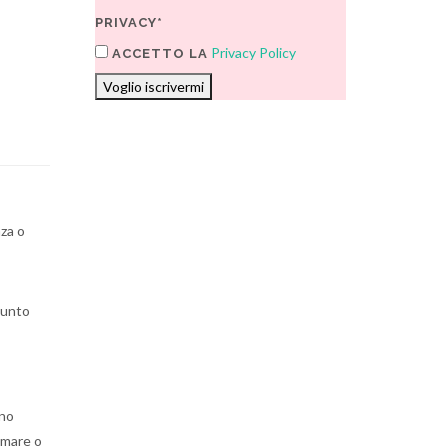
PRIVACY*
Privacy Policy
ACCETTO LA
Voglio iscrivermi
nza o
ppunto
ono
 mare o