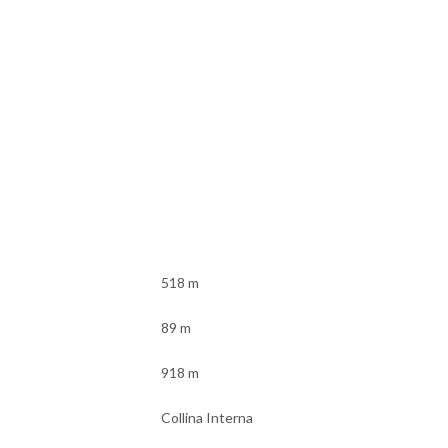
518 m
89 m
918 m
Collina Interna