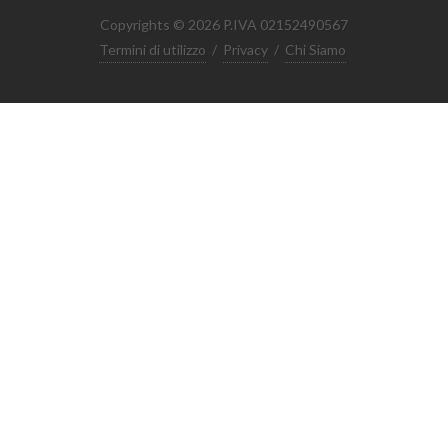
Copyrights © 2026 P.IVA 02152490567
Termini di utilizzo
/
Privacy
/
Chi Siamo