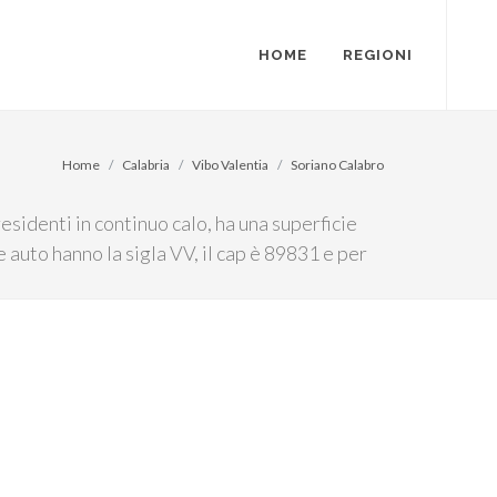
HOME
REGIONI
Home
Calabria
Vibo Valentia
Soriano Calabro
esidenti in continuo calo, ha una superficie
e auto hanno la sigla VV, il cap è 89831 e per