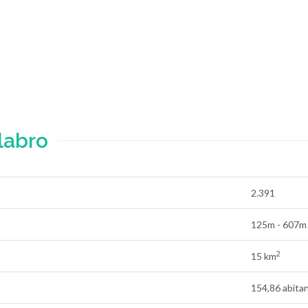
labro
2.391
125m - 607m
2
15 km
154,86 abita