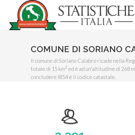
COMUNE DI SORIANO C
Il comune di Soriano Calabro ricade nella Regi
2
totale di 15 km
ed è ad un'altitudine di 268 m
concludere I854 è il codice catastale.