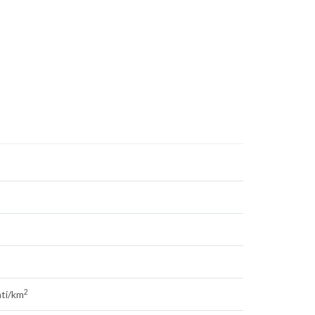
2
nti/km