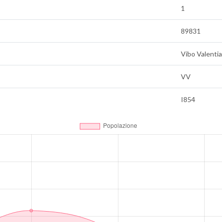
1
89831
Vibo Valentia
VV
I854